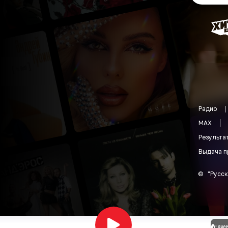
Радио
MAX
Результа
Выдача п
©
"
Русск