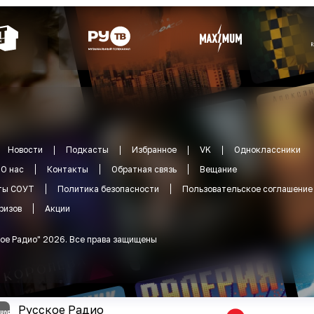
Новости
Подкасты
Избранное
VK
Одноклассники
О нас
Контакты
Обратная связь
Вещание
ты СОУТ
Политика безопасности
Пользовательское соглашение
ризов
Акции
ое Радио
"
2026
.
Все права защищены
Русское Радио