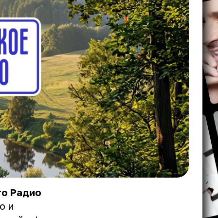
го Радио
о и