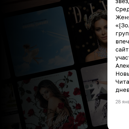
звез
Сред
Женя
«[Зо
груп
впеч
сайт
учас
Але
Новы
Чита
днев
28 ян