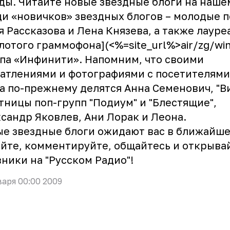
ды. Читайте новые звездные блоги на наше
и «новичков» звездных блогов – молодые 
 Рассказова
и
Лена Князева
, а также лауре
лотого граммофона](<%=site_url%>air/zg/wi
па «
Инфинити
». Напомним, что своими
атлениями и фотографиями с посетителями
а по-прежнему делятся
Анна Семенович
, "
В
тницы поп-групп "
Подиум
" и "
Блестящие
",
ксандр Яковлев
,
Ани Лорак
и
Леона
.
е звездные блоги ожидают вас в ближайше
йте, комментируйте, общайтесь и открыва
ники на "Русском Радио"!
варя 00:00 2009