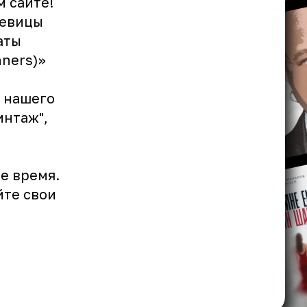
м сайте!
певицы
аты
nners)»
 нашего
интаж
",
е время.
йте свои