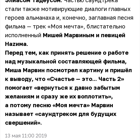
Элиасом Тадеусом
. Частью саундтрека
стали также мотивирующие диалоги главных
героев альманаха и, конечно, заглавная песня
фильма — трек «Моя мечта», блистательно
исполненный
Мишей Марвиным и певицей
Наzима
.
Перед тем, как принять решение о работе
над музыкальной составляющей фильма,
Миша Марвин посмотрел картину и пришёл
к выводу, что «Счастье — это... Часть 2»
помогает «вернуться к давно забытым
желаниям и сразу же их воплотить»,
а потому песню «Моя мечта» Марвин
называет «саундтреком для будущих
свершений».
13 мая 11:00 2019