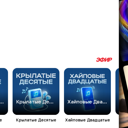
ЭФИР
дные нулевые
Крылатые Десятые
Хайповые Двадцатые
Дет
е
Крылатые Десятые
Хайповые Двадцатые
Де