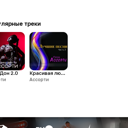
улярные треки
Дон 2.0
Красивая любовь
рти
Ассорти