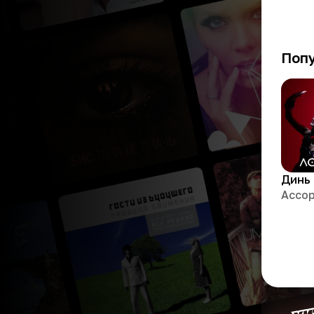
Поп
Динь 
Ассо