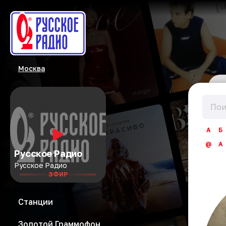
Москва
А
Б
@
A
Русское Радио
Русское Радио
ЭФИР
Станции
Золотой Граммофон