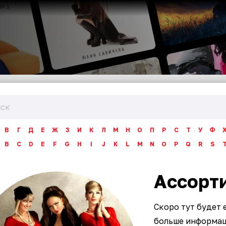
В
Г
Д
Е
Ж
З
И
К
Л
М
Н
О
П
Р
С
Т
У
Ф
B
C
D
E
F
G
H
I
J
K
L
M
N
O
P
Q
R
S
Ассорт
Скоро тут будет 
больше информаци