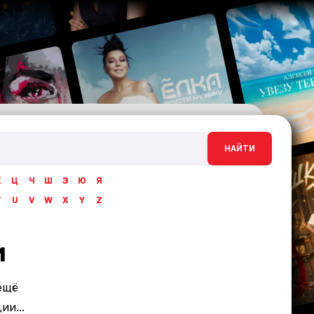
НАЙТИ
Х
Ц
Ч
Ш
Э
Ю
Я
T
U
V
W
X
Y
Z
и
ещё
и...