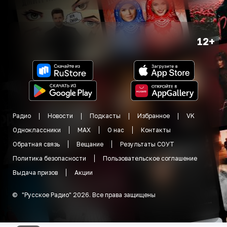
12+
Радио
Новости
Подкасты
Избранное
VK
Одноклассники
MAX
О нас
Контакты
Обратная связь
Вещание
Результаты СОУТ
Политика безопасности
Пользовательское соглашение
Выдача призов
Акции
©
"
Русское Радио
"
2026
.
Все права защищены