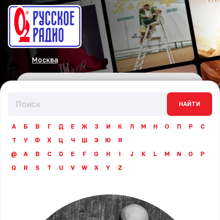
Москва
НАЙТИ
А
Б
В
Г
Д
Е
Ж
З
И
К
Л
М
Н
О
П
Р
С
Т
У
Ф
Х
Ц
Ч
Ш
Э
Ю
Я
@
A
B
C
D
E
F
G
H
I
J
K
L
M
N
O
P
Q
R
S
T
U
V
W
X
Y
Z