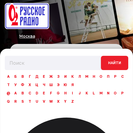
Москва
НАЙТИ
А
Б
В
Г
Д
Е
Ж
З
И
К
Л
М
Н
О
П
Р
С
Т
У
Ф
Х
Ц
Ч
Ш
Э
Ю
Я
@
A
B
C
D
E
F
G
H
I
J
K
L
M
N
O
P
Q
R
S
T
U
V
W
X
Y
Z