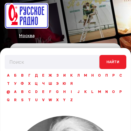
Москва
НАЙТИ
А
Б
В
Г
Д
Е
Ж
З
И
К
Л
М
Н
О
П
Р
С
Т
У
Ф
Х
Ц
Ч
Ш
Э
Ю
Я
@
A
B
C
D
E
F
G
H
I
J
K
L
M
N
O
P
Q
R
S
T
U
V
W
X
Y
Z