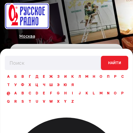
Москва
НАЙТИ
А
Б
В
Г
Д
Е
Ж
З
И
К
Л
М
Н
О
П
Р
С
Т
У
Ф
Х
Ц
Ч
Ш
Э
Ю
Я
@
A
B
C
D
E
F
G
H
I
J
K
L
M
N
O
P
Q
R
S
T
U
V
W
X
Y
Z