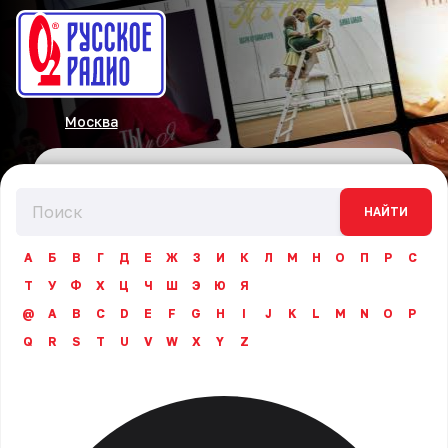
Москва
НАЙТИ
А
Б
В
Г
Д
Е
Ж
З
И
К
Л
М
Н
О
П
Р
С
Т
У
Ф
Х
Ц
Ч
Ш
Э
Ю
Я
@
A
B
C
D
E
F
G
H
I
J
K
L
M
N
O
P
Q
R
S
T
U
V
W
X
Y
Z