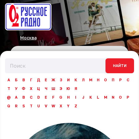
Москва
НАЙТИ
А
Б
В
Г
Д
Е
Ж
З
И
К
Л
М
Н
О
П
Р
С
Т
У
Ф
Х
Ц
Ч
Ш
Э
Ю
Я
@
A
B
C
D
E
F
G
H
I
J
K
L
M
N
O
P
Q
R
S
T
U
V
W
X
Y
Z