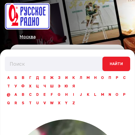
Москва
НАЙТИ
А
Б
В
Г
Д
Е
Ж
З
И
К
Л
М
Н
О
П
Р
С
Т
У
Ф
Х
Ц
Ч
Ш
Э
Ю
Я
@
A
B
C
D
E
F
G
H
I
J
K
L
M
N
O
P
Q
R
S
T
U
V
W
X
Y
Z