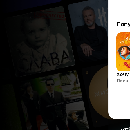
Поп
Хочу 
Лика