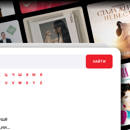
НАЙТИ
Х
Ц
Ч
Ш
Э
Ю
Я
T
U
V
W
X
Y
Z
ещё
и...