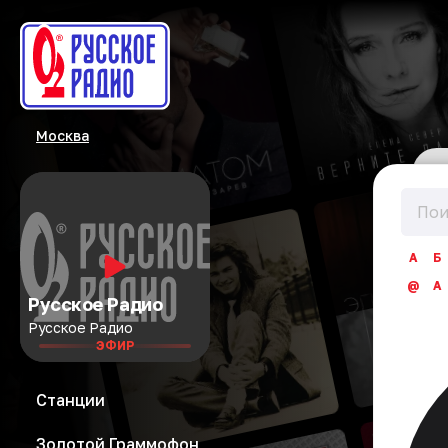
Москва
А
Б
@
A
Русское Радио
Русское Радио
ЭФИР
Станции
Золотой Граммофон