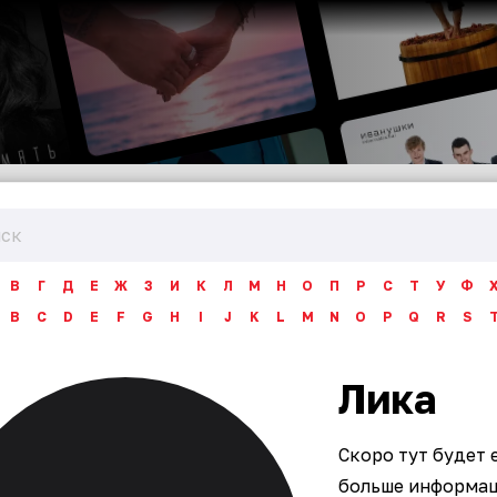
В
Г
Д
Е
Ж
З
И
К
Л
М
Н
О
П
Р
С
Т
У
Ф
B
C
D
E
F
G
H
I
J
K
L
M
N
O
P
Q
R
S
Лика
Скоро тут будет 
больше информаци