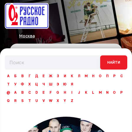
Москва
НАЙТИ
А
Б
В
Г
Д
Е
Ж
З
И
К
Л
М
Н
О
П
Р
С
Т
У
Ф
Х
Ц
Ч
Ш
Э
Ю
Я
@
A
B
C
D
E
F
G
H
I
J
K
L
M
N
O
P
Q
R
S
T
U
V
W
X
Y
Z