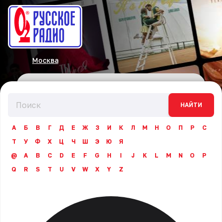
Москва
НАЙТИ
А
Б
В
Г
Д
Е
Ж
З
И
К
Л
М
Н
О
П
Р
С
Т
У
Ф
Х
Ц
Ч
Ш
Э
Ю
Я
@
A
B
C
D
E
F
G
H
I
J
K
L
M
N
O
P
Q
R
S
T
U
V
W
X
Y
Z