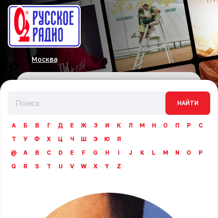
Москва
НАЙТИ
А
Б
В
Г
Д
Е
Ж
З
И
К
Л
М
Н
О
П
Р
С
Т
У
Ф
Х
Ц
Ч
Ш
Э
Ю
Я
@
A
B
C
D
E
F
G
H
I
J
K
L
M
N
O
P
Q
R
S
T
U
V
W
X
Y
Z