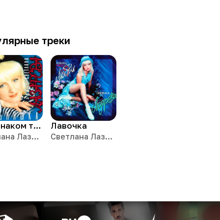
улярные треки
Под знаком тельца
Лавочка
Светлана Лазарева
Светлана Лазарева