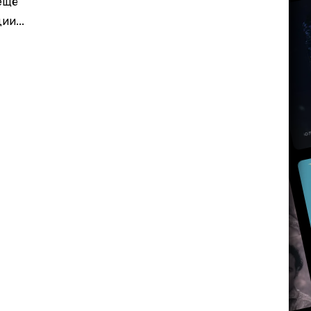
ещё
и...