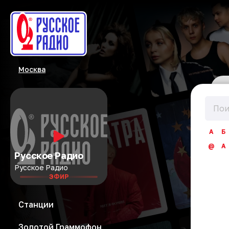
Москва
А
Б
@
A
Русское Радио
Русское Радио
ЭФИР
Станции
Золотой Граммофон