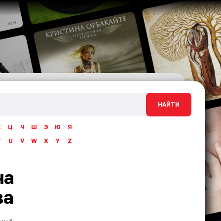
НАЙТИ
Х
Ц
Ч
Ш
Э
Ю
Я
T
U
V
W
X
Y
Z
на
ва