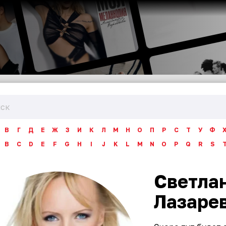
В
Г
Д
Е
Ж
З
И
К
Л
М
Н
О
П
Р
С
Т
У
Ф
B
C
D
E
F
G
H
I
J
K
L
M
N
O
P
Q
R
S
Светла
Лазаре