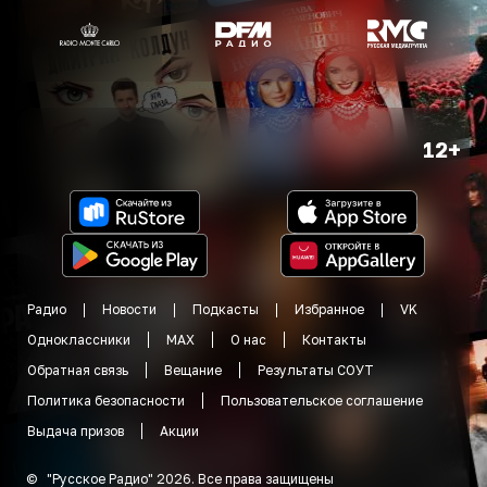
12+
Радио
Новости
Подкасты
Избранное
VK
Одноклассники
MAX
О нас
Контакты
Обратная связь
Вещание
Результаты СОУТ
Политика безопасности
Пользовательское соглашение
Выдача призов
Акции
©
"
Русское Радио
"
2026
.
Все права защищены