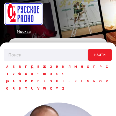
Москва
НАЙТИ
А
Б
В
Г
Д
Е
Ж
З
И
К
Л
М
Н
О
П
Р
С
Т
У
Ф
Х
Ц
Ч
Ш
Э
Ю
Я
@
A
B
C
D
E
F
G
H
I
J
K
L
M
N
O
P
Q
R
S
T
U
V
W
X
Y
Z