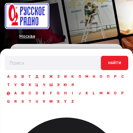
Москва
НАЙТИ
А
Б
В
Г
Д
Е
Ж
З
И
К
Л
М
Н
О
П
Р
С
Т
У
Ф
Х
Ц
Ч
Ш
Э
Ю
Я
@
A
B
C
D
E
F
G
H
I
J
K
L
M
N
O
P
Q
R
S
T
U
V
W
X
Y
Z