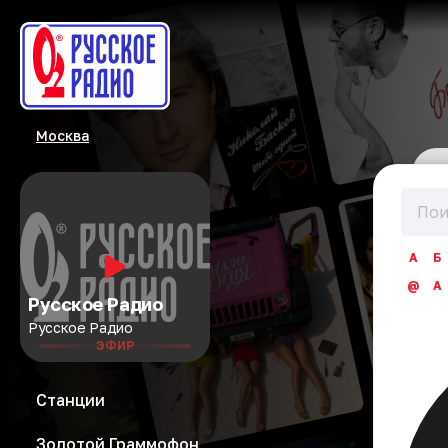
Москва
А
Б
@
A
Русское Радио
Русское Радио
ЭФИР
Станции
Золотой Граммофон