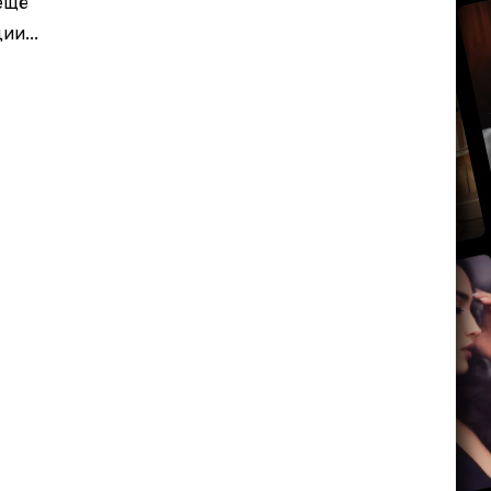
ещё
и...