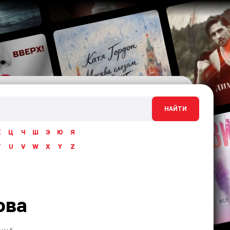
НАЙТИ
Х
Ц
Ч
Ш
Э
Ю
Я
T
U
V
W
X
Y
Z
ова