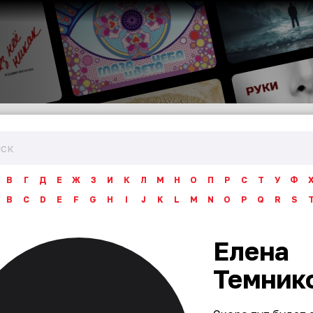
В
Г
Д
Е
Ж
З
И
К
Л
М
Н
О
П
Р
С
Т
У
Ф
B
C
D
E
F
G
H
I
J
K
L
M
N
O
P
Q
R
S
Елена
Темник