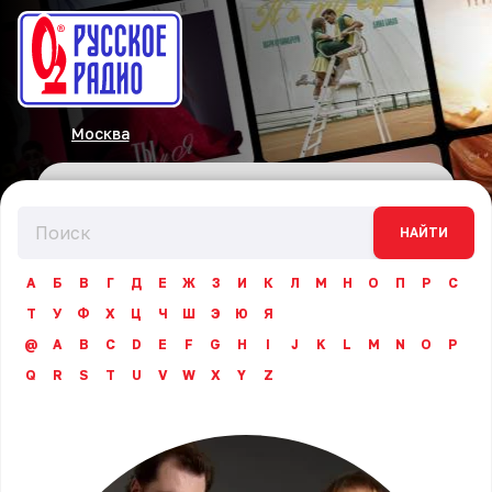
Москва
НАЙТИ
А
Б
В
Г
Д
Е
Ж
З
И
К
Л
М
Н
О
П
Р
С
Т
У
Ф
Х
Ц
Ч
Ш
Э
Ю
Я
@
A
B
C
D
E
F
G
H
I
J
K
L
M
N
O
P
Q
R
S
T
U
V
W
X
Y
Z