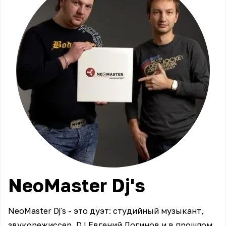
NeoMaster
Dj's
NeoMaster Dj's - это дуэт: студийный музыкант,
звукорежиссер, DJ Евгений Логинов и в прошлом