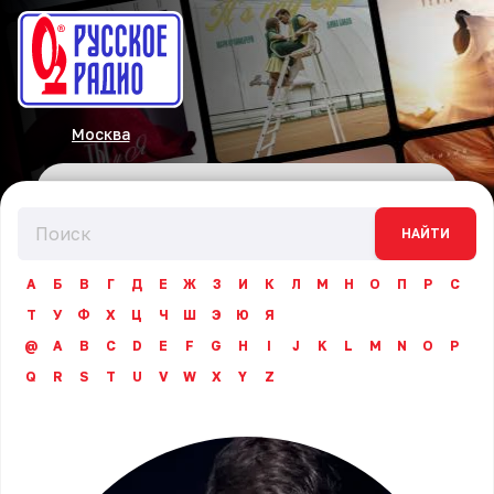
Москва
НАЙТИ
А
Б
В
Г
Д
Е
Ж
З
И
К
Л
М
Н
О
П
Р
С
Т
У
Ф
Х
Ц
Ч
Ш
Э
Ю
Я
@
A
B
C
D
E
F
G
H
I
J
K
L
M
N
O
P
Q
R
S
T
U
V
W
X
Y
Z