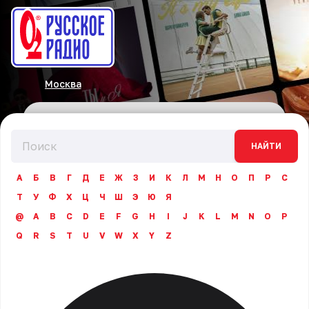
Москва
НАЙТИ
А
Б
В
Г
Д
Е
Ж
З
И
К
Л
М
Н
О
П
Р
С
Т
У
Ф
Х
Ц
Ч
Ш
Э
Ю
Я
@
A
B
C
D
E
F
G
H
I
J
K
L
M
N
O
P
Q
R
S
T
U
V
W
X
Y
Z