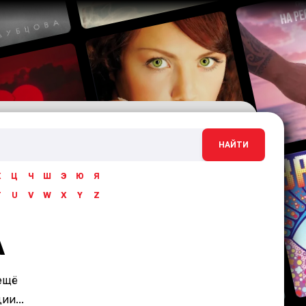
НАЙТИ
Х
Ц
Ч
Ш
Э
Ю
Я
T
U
V
W
X
Y
Z
A
ещё
и...