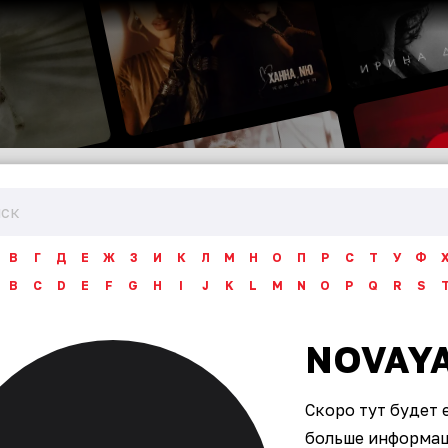
В
Г
Д
Е
Ж
З
И
К
Л
М
Н
О
П
Р
С
Т
У
Ф
B
C
D
E
F
G
H
I
J
K
L
M
N
O
P
Q
R
S
NOVAY
Скоро тут будет 
больше информаци