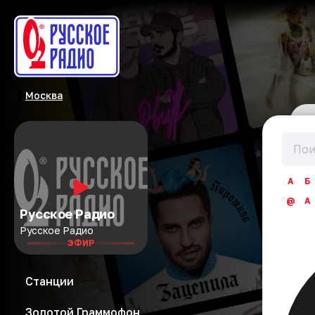
Москва
А
Б
@
A
Русское Радио
Русское Радио
ЭФИР
Станции
Золотой Граммофон