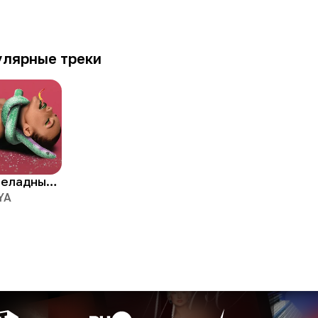
улярные треки
Мармеладный червячок
YA