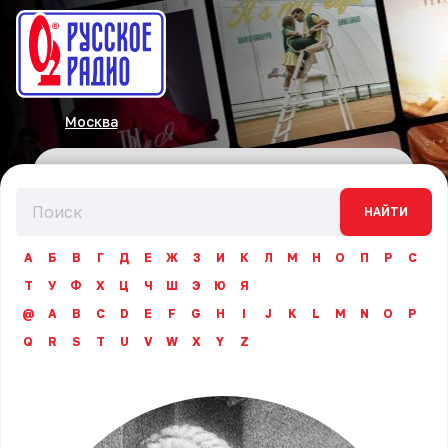
Москва
НАЙТИ
А
Б
В
Г
Д
Е
Ж
З
И
К
Л
М
Н
О
П
Р
С
Т
У
Ф
Х
Ц
Ч
Ш
Э
Ю
Я
@
A
B
C
D
E
F
G
H
I
J
K
L
M
N
O
P
Q
R
S
T
U
V
W
X
Y
Z