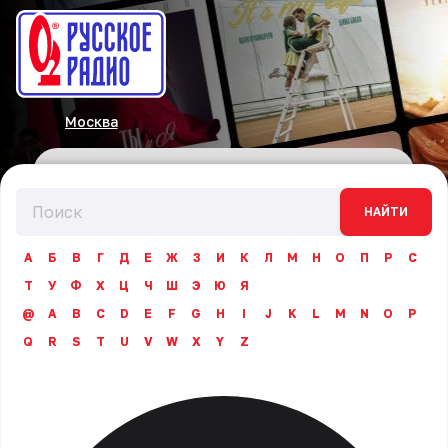
Москва
НАЙТИ
А
Б
В
Г
Д
Е
Ж
З
И
К
Л
М
Н
О
П
Р
С
Т
У
Ф
Х
Ц
Ч
Ш
Э
Ю
Я
@
A
B
C
D
E
F
G
H
I
J
K
L
M
N
O
P
Q
R
S
T
U
V
W
X
Y
Z