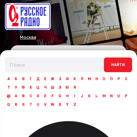
Москва
НАЙТИ
А
Б
В
Г
Д
Е
Ж
З
И
К
Л
М
Н
О
П
Р
С
Т
У
Ф
Х
Ц
Ч
Ш
Э
Ю
Я
@
A
B
C
D
E
F
G
H
I
J
K
L
M
N
O
P
Q
R
S
T
U
V
W
X
Y
Z