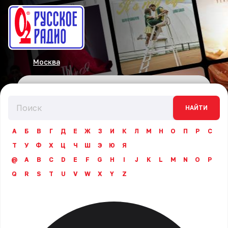
Москва
НАЙТИ
А
Б
В
Г
Д
Е
Ж
З
И
К
Л
М
Н
О
П
Р
С
Т
У
Ф
Х
Ц
Ч
Ш
Э
Ю
Я
@
A
B
C
D
E
F
G
H
I
J
K
L
M
N
O
P
Q
R
S
T
U
V
W
X
Y
Z