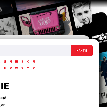
НАЙТИ
Х
Ц
Ч
Ш
Э
Ю
Я
T
U
V
W
X
Y
Z
IE
ещё
и...