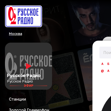
Москва
А
Б
@
A
Русское Радио
Русское Радио
ЭФИР
Станции
Золотой Граммофон