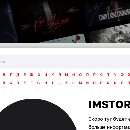
В
Г
Д
Е
Ж
З
И
К
Л
М
Н
О
П
Р
С
Т
У
Ф
B
C
D
E
F
G
H
I
J
K
L
M
N
O
P
Q
R
S
IMSTOR
Скоро тут будет 
больше информаци