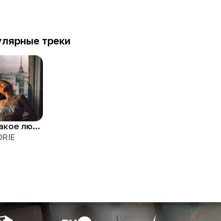
улярные треки
что такое любовь
ORIE