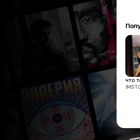
Поп
IMST