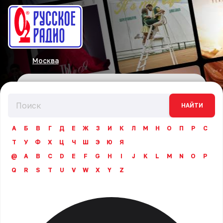
Москва
НАЙТИ
А
Б
В
Г
Д
Е
Ж
З
И
К
Л
М
Н
О
П
Р
С
Т
У
Ф
Х
Ц
Ч
Ш
Э
Ю
Я
@
A
B
C
D
E
F
G
H
I
J
K
L
M
N
O
P
Q
R
S
T
U
V
W
X
Y
Z