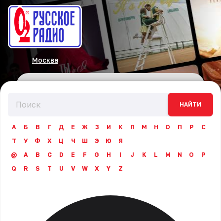
Москва
НАЙТИ
А
Б
В
Г
Д
Е
Ж
З
И
К
Л
М
Н
О
П
Р
С
Т
У
Ф
Х
Ц
Ч
Ш
Э
Ю
Я
@
A
B
C
D
E
F
G
H
I
J
K
L
M
N
O
P
Q
R
S
T
U
V
W
X
Y
Z