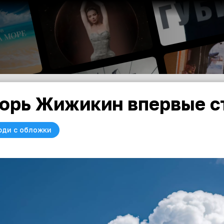
орь Жижикин впервые с
юди с обложки