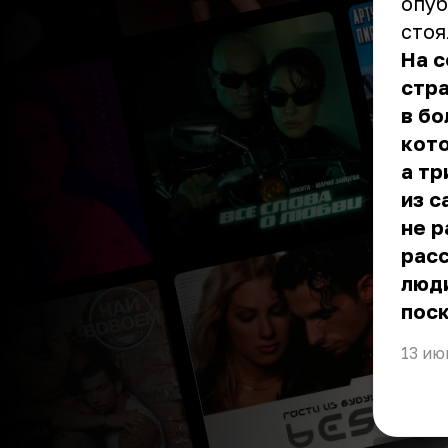
опуб
стоя
На с
стра
в бо
кото
а тр
из 
не р
рас
люди
поск
13 ию