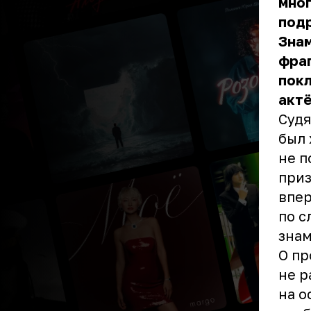
мног
под
Знам
фраг
покл
актё
Судя
был 
не п
приз
впер
по с
знам
О пр
не р
на о