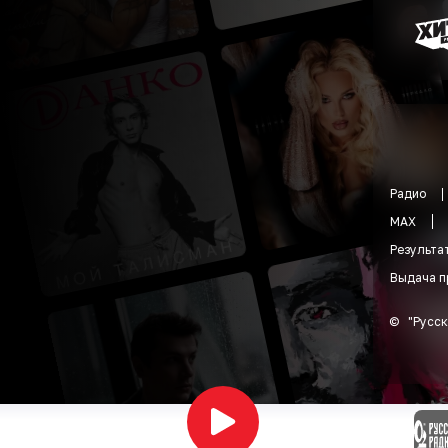
Радио
MAX
Результа
Выдача п
©
"
Русск