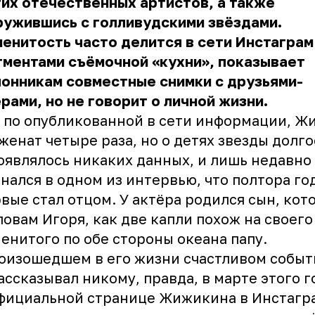
их отечественных артистов, а также
ружившись с голливудскими звёздами.
енитость часто делится в сети Инстаграм
ментами съёмочной «кухни», показывает
онникам совместные снимки с друзьями-
рами, но не говорит о личной жизни.
 по опубликованной в сети информации, 
женат четыре раза, но о детях звезды долг
оявлялось никаких данных, и лишь недавно
нался в одном из интервью, что полтора го
вые стал отцом. У актёра
родился
сын, кот
ловам Игоря, как две капли похож на своего
енитого по обе стороны океана папу.
оизошедшем в его жизни счастливом событ
ассказывал никому, правда, в марте этого г
фициальной странице Жижикина в Инстагр