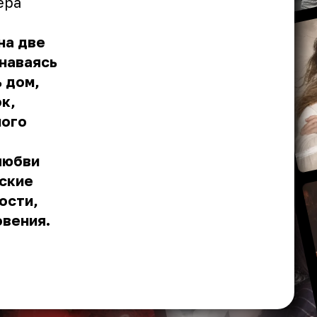
ёра
на две
знаваясь
ь дом,
к,
ного
любви
ские
ости,
овения.