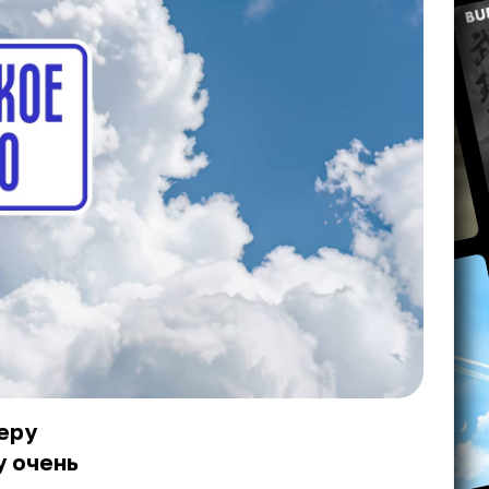
еру
у очень