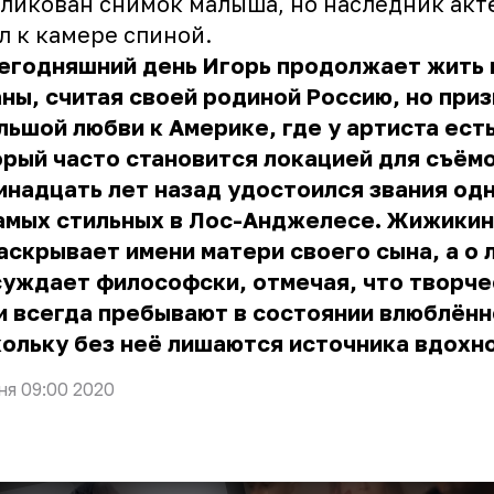
ликован снимок малыша, но наследник акт
л к камере спиной.
егодняшний день Игорь продолжает жить 
ны, считая своей родиной Россию, но при
льшой любви к Америке, где у артиста ест
рый часто становится локацией для съёмо
инадцать лет назад удостоился звания од
самых стильных в Лос-Анджелесе. Жижикин
аскрывает имени матери своего сына, а о 
суждает философски, отмечая, что творче
 всегда пребывают в состоянии влюблённ
ольку без неё лишаются источника вдохн
ня 09:00 2020