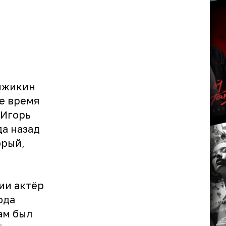
Жижикин
ое время
 Игорь
да назад
орый,
ии актёр
ода
ам был