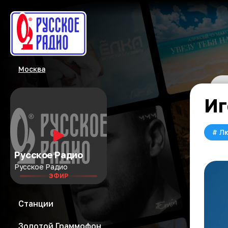
Москва
Иг
#
Л
Русское Радио
Русское Радио
ЭФИР
Станции
Золотой Граммофон