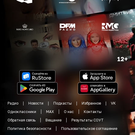
12+
Радио
Новости
Подкасты
Избранное
VK
Одноклассники
MAX
О нас
Контакты
Обратная связь
Вещание
Результаты СОУТ
Политика безопасности
Пользовательское соглашение