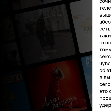
сочн
теле
выше
абсо
сеть
таки
отно
тому
секс
чувс
об э
в вы
сего
это 
прош
удер