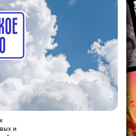
х
вых и