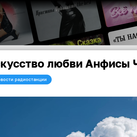
кусство любви Анфисы 
вости радиостанции