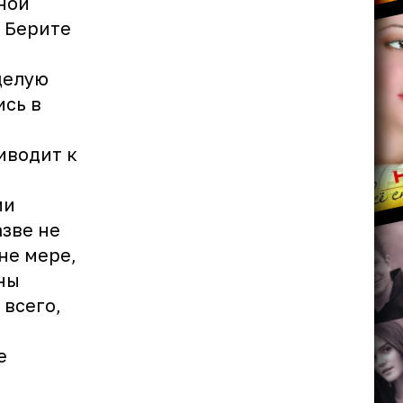
ной
! Берите
целую
ись в
иводит к
ми
азве не
не мере,
ны
 всего,
е