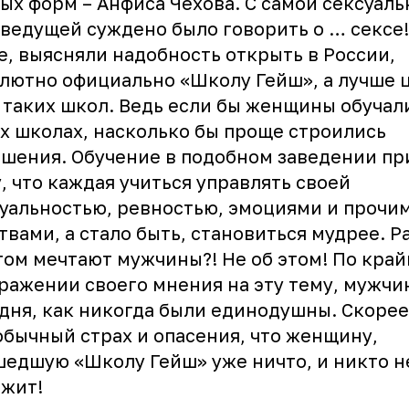
ых форм – Анфиса Чехова. С самой сексуаль
ведущей суждено было говорить о … сексе
, выясняли надобность открыть в России,
лютно официально «Школу Гейш», а лучше 
 таких школ. Ведь если бы женщины обучал
х школах, насколько бы проще строились
шения. Обучение в подобном заведении пр
, что каждая учиться управлять своей
уальностью, ревностью, эмоциями и прочи
твами, а стало быть, становиться мудрее. Р
том мечтают мужчины?! Не об этом! По край
ражении своего мнения на эту тему, мужчи
дня, как никогда были единодушны. Скорее
обычный страх и опасения, что женщину,
едшую «Школу Гейш» уже ничто, и никто н
жит!