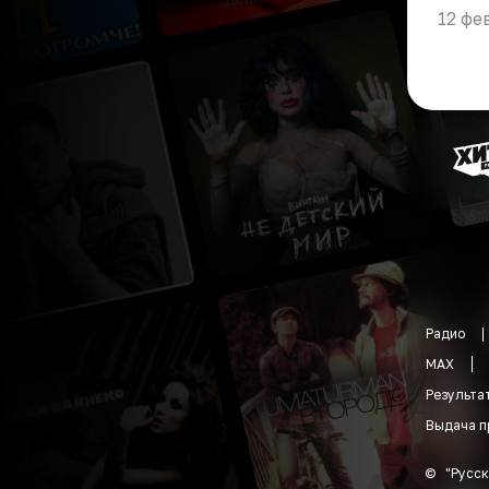
12 фе
Радио
MAX
Результа
Выдача п
©
"
Русск