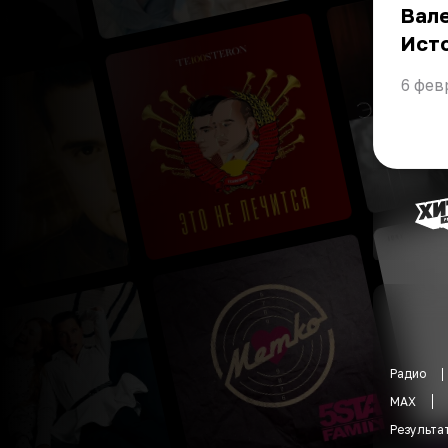
Вале
Ист
6 фев
Радио
MAX
Результа