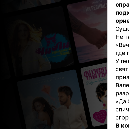
спра
под
орие
Суще
Не т
«Веч
где 
У пе
свят
приз
Вале
разр
«Да 
спич
сгор
В ко