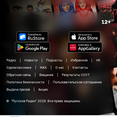
12+
Радио
Новости
Подкасты
Избранное
VK
Одноклассники
MAX
О нас
Контакты
Обратная связь
Вещание
Результаты СОУТ
Политика безопасности
Пользовательское соглашение
Выдача призов
Акции
©
"
Русское Радио
"
2026
.
Все права защищены