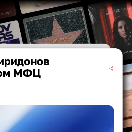
пиридонов
ном МФЦ