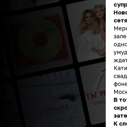
супр
Нов
сет
Меро
зале
одно
умуд
ждат
Кати
свад
фоне
Мос
В то
скро
зате
К сл