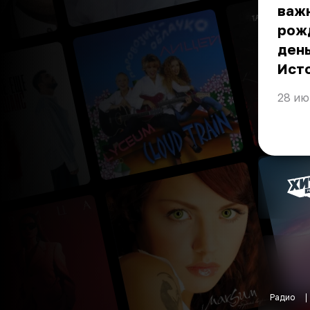
важн
рожд
день
Ист
28 ию
Радио