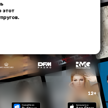
нь
о этот
упругов.
12+