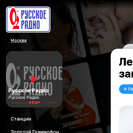
Москва
Ле
за
#
Л
Русское Радио
Русское Радио
ЭФИР
Станции
Золотой Граммофон