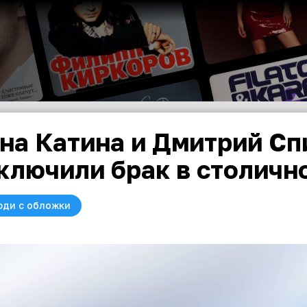
на Катина и Дмитрий С
ключили брак в столич
юди с обложки