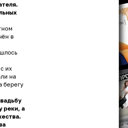
ателя.
альных
тном
чён в
ишлось
с их
ли на
а берегу
свадьбу
 реки, а
жества.
ва