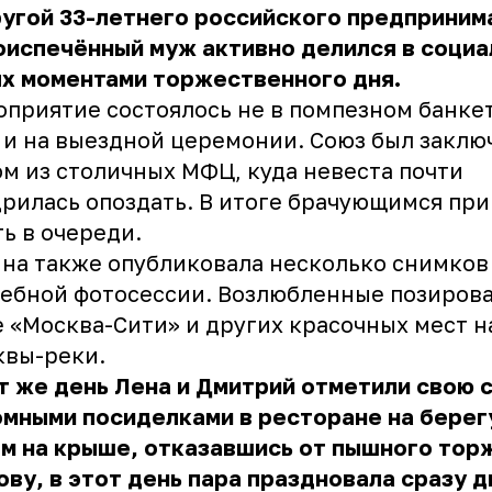
угой 33-летнего российского предприним
оиспечённый муж активно делился в соци
ях моментами торжественного дня.
приятие состоялось не в помпезном банке
 и на выездной церемонии. Союз был заклю
м из столичных МФЦ, куда невеста почти
рилась опоздать. В итоге брачующимся пр
ь в очереди.
на также опубликовала несколько снимков 
ебной фотосессии. Возлюбленные позирова
 «Москва-Сити» и других красочных мест н
квы-реки.
т же день Лена и Дмитрий отметили свою 
мными посиделками в ресторане на берегу
м на крыше, отказавшись от пышного тор
ову, в этот день пара праздновала сразу д