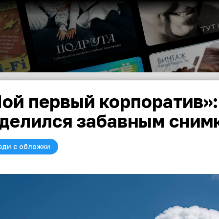
ой первый корпоратив»:
делился забавным сним
юди с обложки