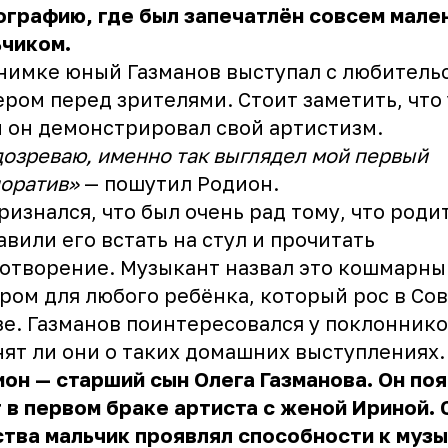
графию, где был запечатлён совсем мале
ьчиком.
нимке юный Газманов выступал с любитель
ром перед зрителями. Стоит заметить, что 
 он демонстрировал свой артистизм.
озреваю, именно так выглядел мой первый
оратив»
— пошутил Родион.
ризнался, что был очень рад тому, что роди
авили его встать на стул и прочитать
отворение. Музыкант назвал это кошмарн
ром для любого ребёнка, который рос в Со
е. Газманов поинтересовался у поклоннико
ят ли они о таких домашних выступлениях.
он — старший сын Олега Газманова. Он поя
 в первом браке артиста с женой Ириной. 
тва мальчик проявлял способности к музык