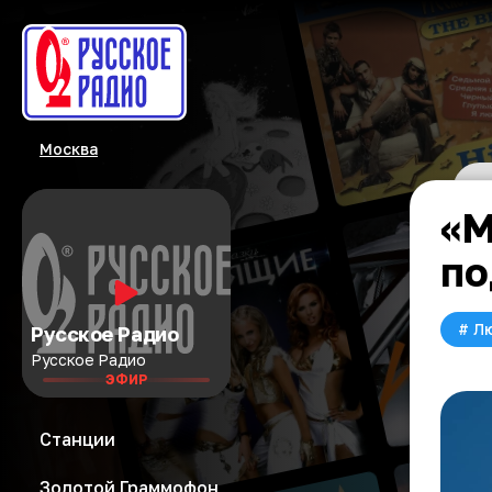
Москва
«М
по
#
Л
Русское Радио
Русское Радио
ЭФИР
Станции
Золотой Граммофон