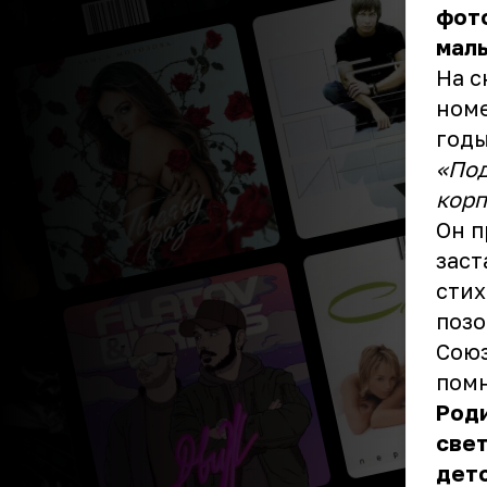
фото
мал
На с
номе
годы
«Под
корп
Он п
заст
стих
позо
Союз
помн
Роди
свет
детс