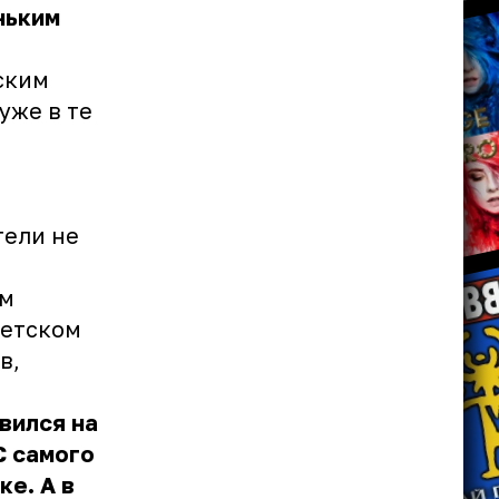
ньким
ским
уже в те
тели не
ым
ветском
в,
вился на
С самого
е. А в