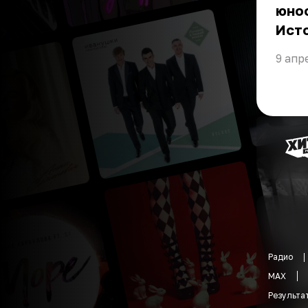
юнос
Ист
9 апр
Радио
MAX
Результа