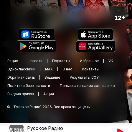
12+
Радио
Новости
Подкасты
Избранное
VK
Одноклассники
MAX
О нас
Контакты
Обратная связь
Вещание
Результаты СОУТ
Политика безопасности
Пользовательское соглашение
Выдача призов
Акции
©
"
Русское Радио
"
2026
.
Все права защищены
Русское Радио