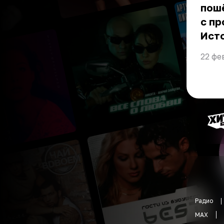
пошё
с пр
Ист
22 фе
Радио
MAX