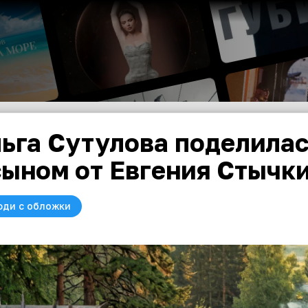
ьга Сутулова поделила
сыном от Евгения Стычк
юди с обложки