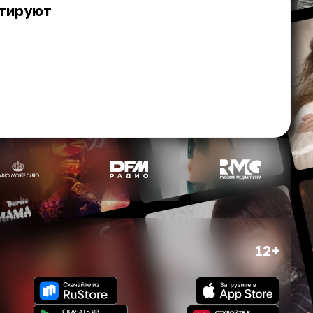
стируют
12+