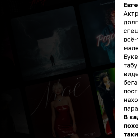
Евге
Актр
долг
спеш
всё-
мал
Букв
табу
виде
бега
пост
нахо
пара
В ка
похо
таки