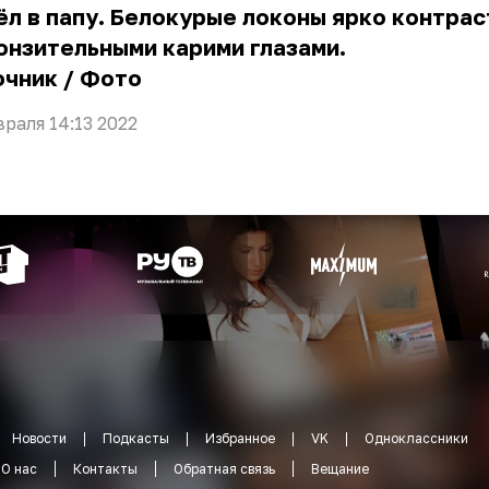
л в папу. Белокурые локоны ярко контра
онзительными карими глазами.
очник
/
Фото
враля 14:13 2022
Новости
Подкасты
Избранное
VK
Одноклассники
О нас
Контакты
Обратная связь
Вещание