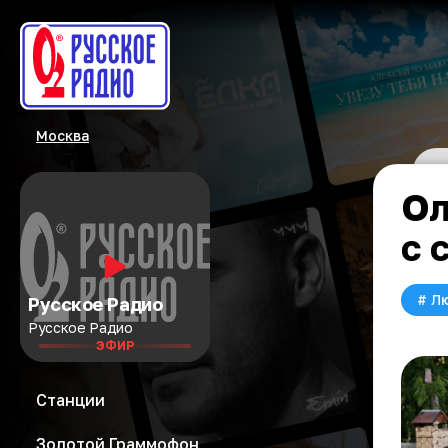
Москва
Ол
с 
#
Л
Русское Радио
Русское Радио
ЭФИР
Станции
Золотой Граммофон