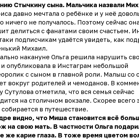
нию Стычкину сына. Мальчика назвали Мих
иса давно мечтала о ребёнке и у неё довол
о ничего не получалось. Поэтому сейчас он
ит делиться с фанатами своим счастьем. И
таки подписчикам удаётся увидеть, как под
енький Михаил.
ально накануне Ольга решила нарушить св
 и опубликовала в Инстаграм небольшой
оролик с сыном в главной роли. Малыш со 
ет вокруг родителей и чемоданов. В комме
у Сутулова отметила, что вся семья сейчас
дится на столичном вокзале. Скорее всего 
 собирается в путешествие.
дре видно, что Миша становится всё боль
ж на свою мать. В частности Ольга подари
е же карие глаза. В тоже время цветом во