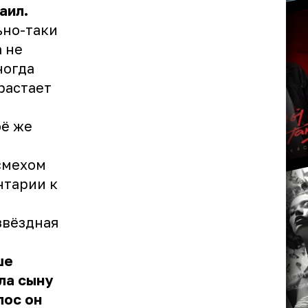
аил.
ьно-таки
а не
ногда
растает
оё же
смехом
нтарии к
звёздная
ше
ла сыну
лос он