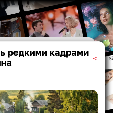
сь редкими кадрами
ина