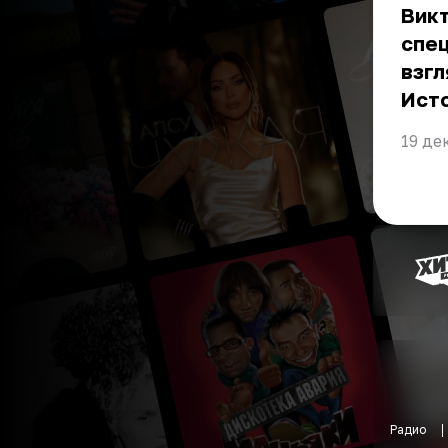
Вик
спец
взгл
Ист
19 де
Радио