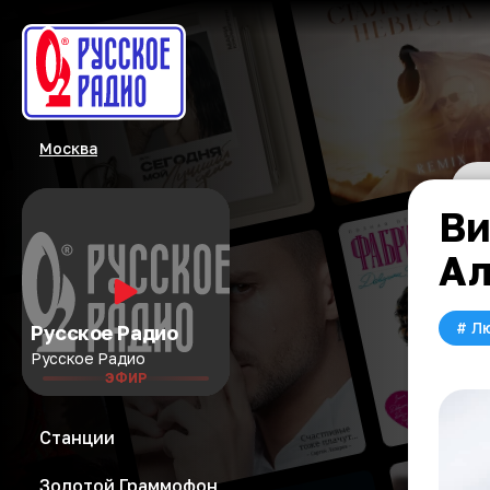
Москва
Ви
Ал
#
Л
Русское Радио
Русское Радио
ЭФИР
Станции
Золотой Граммофон