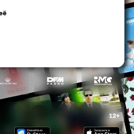
её
12+