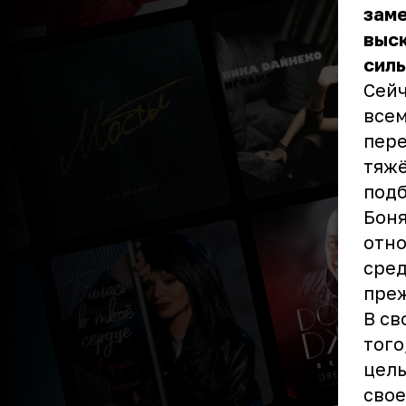
заме
выск
силь
Сейч
всем
пере
тяжё
подб
Боня
отно
сред
пре
В св
того
цель
свое