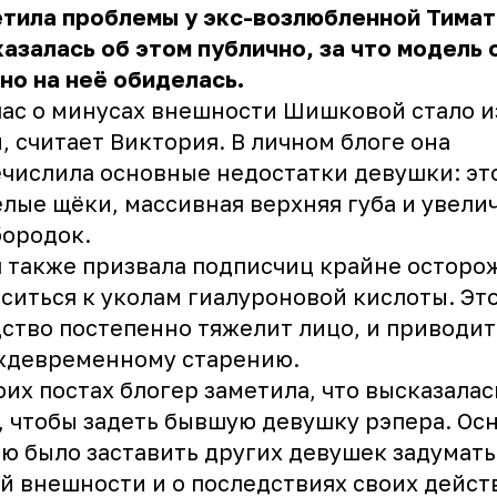
тила проблемы у экс-возлюбленной Тимат
азалась об этом публично, за что модель 
но на неё обиделась.
ас о минусах внешности Шишковой стало и
, считает Виктория. В личном блоге она
числила основные недостатки девушки: эт
лые щёки, массивная верхняя губа и увел
ородок.
 также призвала подписчиц крайне осторо
ситься к уколам гиалуроновой кислоты. Эт
ство постепенно тяжелит лицо, и приводит
ждевременному старению.
оих постах блогер заметила, что высказалас
, чтобы задеть бывшую девушку рэпера. Ос
ю было заставить других девушек задумать
й внешности и о последствиях своих дейст