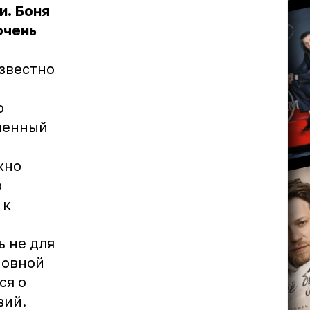
и. Боня
очень
звестно
о
иченный
жно
о
 к
ь не для
новной
ся о
вий.