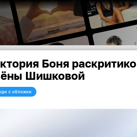
ктория Боня раскритик
ёны Шишковой
юди с обложки