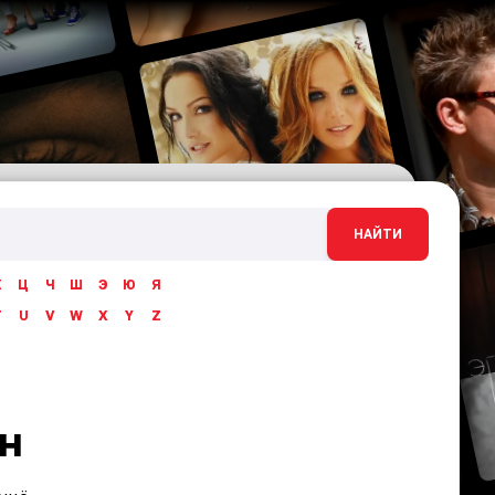
НАЙТИ
Х
Ц
Ч
Ш
Э
Ю
Я
T
U
V
W
X
Y
Z
н