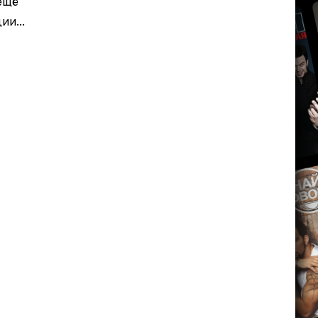
ещё
и...