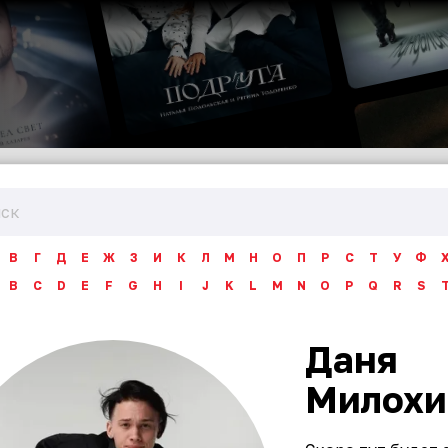
В
Г
Д
Е
Ж
З
И
К
Л
М
Н
О
П
Р
С
Т
У
Ф
B
C
D
E
F
G
H
I
J
K
L
M
N
O
P
Q
R
S
Даня
Милохи