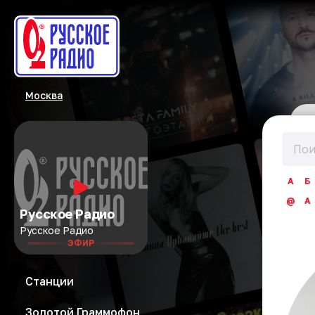
Москва
А
Б
@
A
Русское Радио
Русское Радио
ЭФИР
Станции
Золотой Граммофон