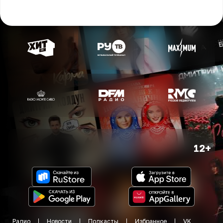
12+
Радио
Новости
Подкасты
Избранное
VK