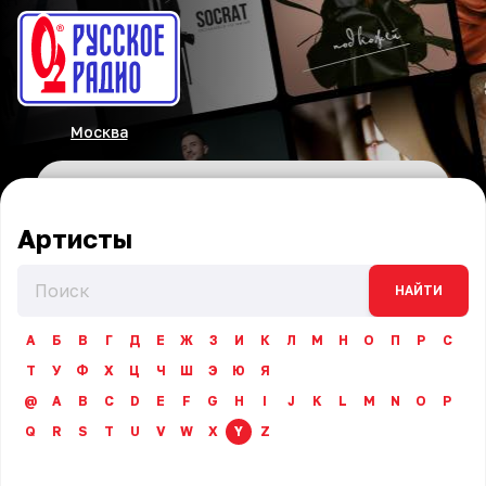
Москва
Артисты
НАЙТИ
А
Б
В
Г
Д
Е
Ж
З
И
К
Л
М
Н
О
П
Р
С
Т
У
Ф
Х
Ц
Ч
Ш
Э
Ю
Я
@
A
B
C
D
E
F
G
H
I
J
K
L
M
N
O
P
Q
R
S
T
U
V
W
X
Y
Z