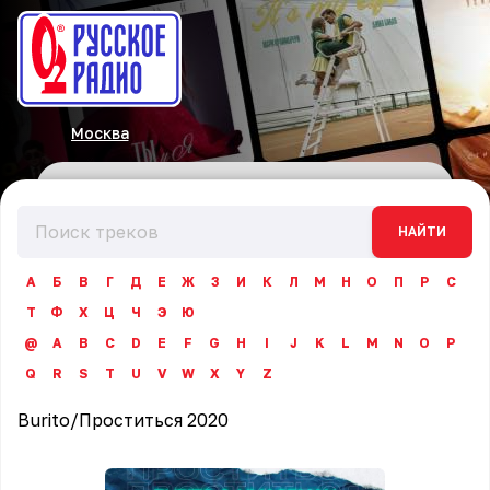
Москва
НАЙТИ
А
Б
В
Г
Д
Е
Ж
З
И
К
Л
М
Н
О
П
Р
С
Т
Ф
Х
Ц
Ч
Э
Ю
@
A
B
C
D
E
F
G
H
I
J
K
L
M
N
O
P
Q
R
S
T
U
V
W
X
Y
Z
Burito
/
Проститься 2020