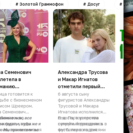
#
Золотой Граммофон
#
Досуг
#
Отд
а Семенович
Александра Трусова
28 
летела в
и Макар Игнатов
теа
рманию
отметили первый
це
комиться с
день рождения сына
му
ица готовится к
6 августа сыну
В к
дьбе с бизнесменом
фигуристов Александры
как
ителями жениха
пра
исом Шреером.
Трусовой и Макара
хит
сце
а Семенович
Игнатова исполнился
Чел
Арт
равилась во
бимые мои, все
год. Пара устроила
В честь торжества
«За
Но 
шо
нкфурт, чтобы
а гадали, куда же я
семейный праздник в
супруги переоделись в
нов
Сов
мен
онец познакомиться
у. Мы прилетели во
честь первого дня
футболки с надписями
тол
«Ру