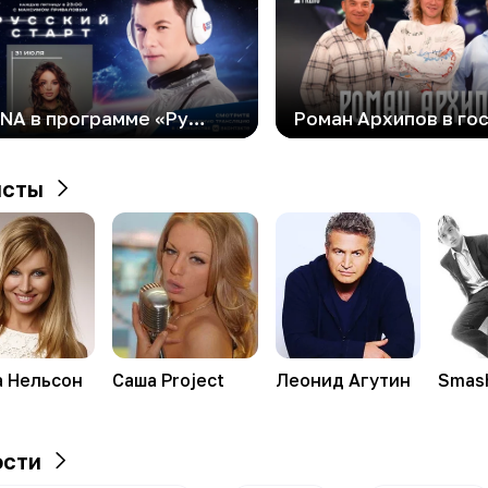
LINNA в программе «Русский Старт»
исты
а
Нельсон
Саша
Project
Леонид
Агутин
Smash
ости