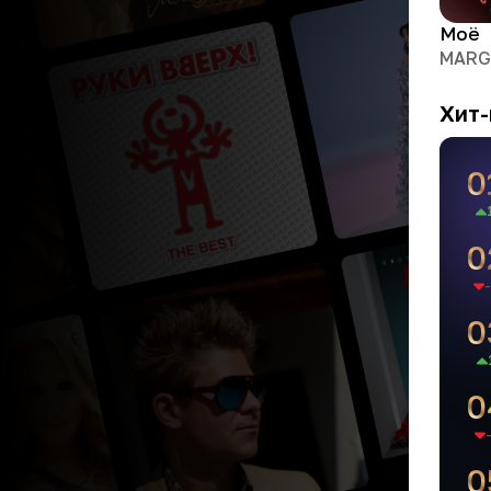
Моё
MAR
Хит-
0
0
-
0
0
0