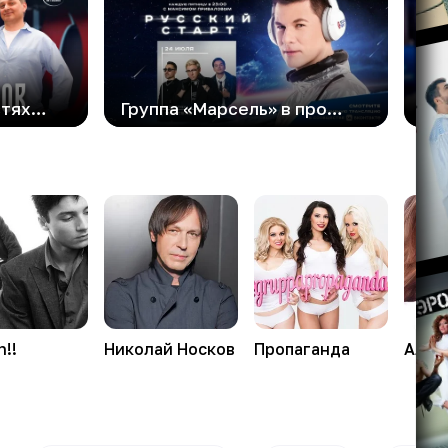
Роман Архипов в гостях шоу «Вечер на Русском»: «Дети — лучшие учителя»
Группа «Марсель» в программе «Русский Старт»
!!
Николай
Носков
Пропаганда
Алек