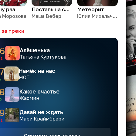
чу раз
Поставь на стоп
Метеорит
а Морозова
Маша Вебер
Юлия Михальчик
 за треки
6
Алёшенька
Татьяна Куртукова
-1
7
Намёк на нас
МОТ
2
8
Какое счастье
Жасмин
2
9
Давай не ждать
Мари Краймбрери
-1
Смотреть весь список