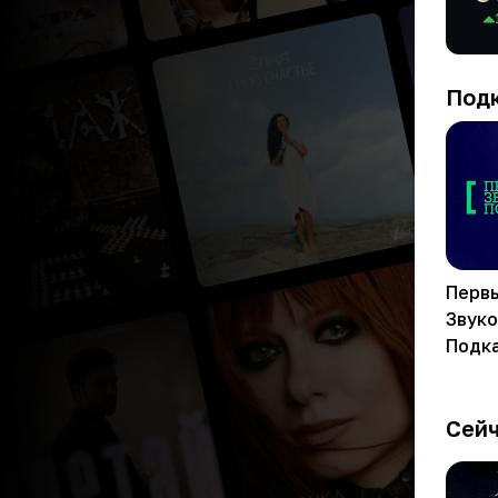
Под
Перв
Звук
Подк
Сейч