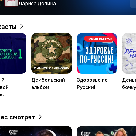
Лариса Долина
1
касты
новый выпуск
ый
Дембельский
Здоровье по-
День
овой
альбом
Русски!
бочк
аст
ас смотрят