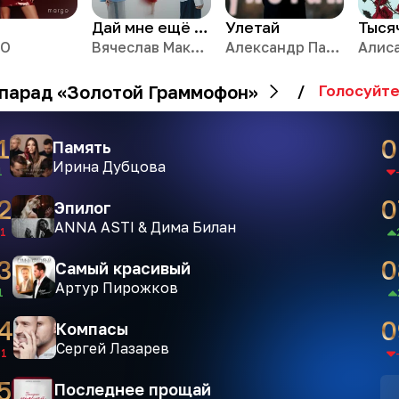
Дай мне ещё один шанс
Улетай
Тыся
GO
Вячеслав Макаров & DJ Dimixer
Александр Панайотов
Алис
парад «Золотой Граммофон»
/
Голосуйте
1
0
Память
Ирина Дубцова
1
2
0
Эпилог
ANNA ASTI & Дима Билан
1
3
0
Самый красивый
Артур Пирожков
1
4
0
Компасы
Сергей Лазарев
-1
5
Последнее прощай