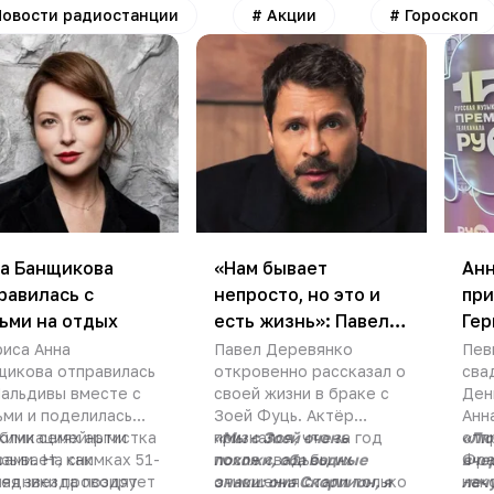
Новости радиостанции
#
Акции
#
Гороскоп
а Банщикова
«Нам бывает
Анн
равилась с
непросто, но это и
при
ьми на отдых
есть жизнь»: Павел
Ге
Деревянко о браке с
зна
риса Анна
Павел Деревянко
Пев
щикова отправилась
откровенно рассказал о
сва
Зоей Фуць
род
Мальдивы вместе с
своей жизни в браке с
Ден
ьми и поделилась
Зоей Фуць. Актёр
Анн
кими семейными
убликациях артистка
признался, что за год
«Мы с Зоей очень
отп
«Лю
ами. На снимках 51-
зывает, как
после свадьбы их
похожи, оба водные
Фра
вчер
няя звезда позирует
ледники проводят
отношения стали только
знаки: она Скорпион, я
нак
леч