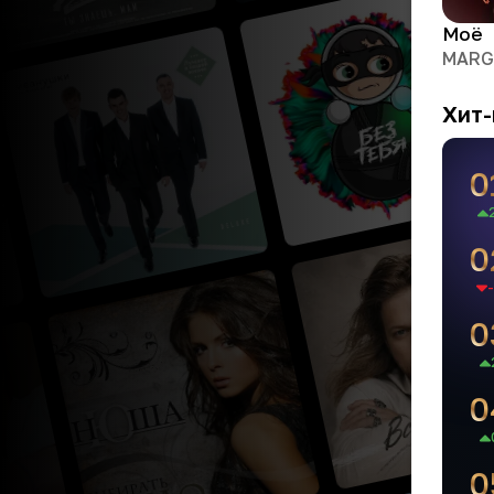
Моё
MAR
Хит-
0
0
-
0
0
0