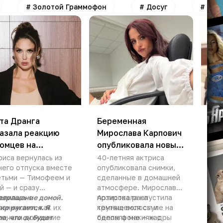
#
Золотой Граммофон
#
Досуг
#
Отд
та Дранга
Беременная
«Не
азала реакцию
Мирослава Карпович
одн
омцев на
опубликовала новые
Сяб
вращение домой
фото
гар
риса вернулась из
40-летняя актриса
Роз
него отпуска вместе
опубликовала снимки,
рас
етьми — Тимофеем и
сделанные в домашней
мне
й — и сразу
атмосфере. Мирослава
раз
елилась с
звращение домой.
позировала на
Артистка распустила
ром
По 
лонниками, как их
ир ругается. Я
крутящемся стуле на
тёмные волосы и
отн
отн
речали домашние
а, что он будет
белом фоне — кадры
сделала макияж с
при
нес