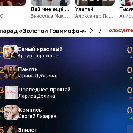
Дай мне ещё один шанс
Улетай
Тыся
GO
Вячеслав Макаров & DJ Dimixer
Александр Панайотов
Алис
парад «Золотой Граммофон»
/
Голосуйте
1
0
Самый красивый
Артур Пирожков
2
2
0
Память
Ирина Дубцова
1
3
0
Последнее прощай
Лариса Долина
2
4
0
Компасы
Сергей Лазарев
0
5
Эпилог