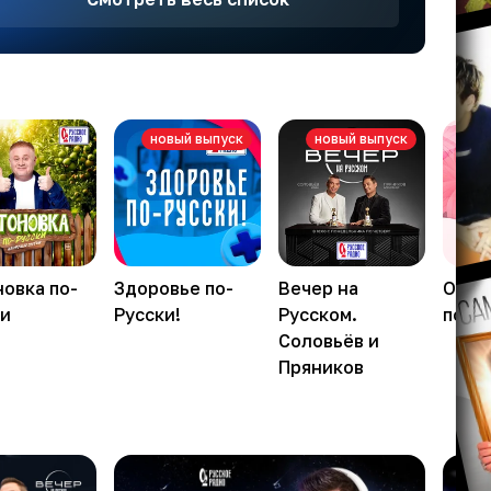
новый выпуск
новый выпуск
овка по-
Здоровье по-
Вечер на
Обсу
ки
Русски!
Русском.
подл
Соловьёв и
Пряников