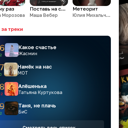
чу раз
Поставь на стоп
Метеорит
а Морозова
Маша Вебер
Юлия Михальчик
 за треки
6
Какое счастье
Жасмин
2
7
Намёк на нас
МОТ
0
8
Алёшенька
Татьяна Куртукова
-2
9
Таня, не плачь
БиС
2
Смотреть весь список