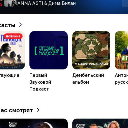
ANNA ASTI & Дима Билан
3
касты
новинка
твующие
Первый
Дембельский
Антон
Звуковой
альбом
русс
Подкаст
ас смотрят