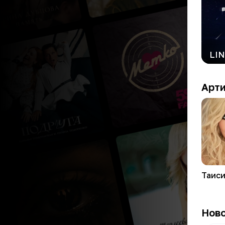
Арт
Таис
Нов