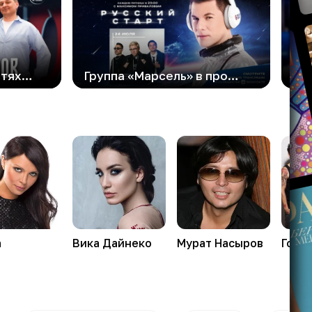
Роман Архипов в гостях шоу «Вечер на Русском»: «Дети — лучшие учителя»
Группа «Марсель» в программе «Русский Старт»
а
Вика
Дайнеко
Мурат
Насыров
Горо