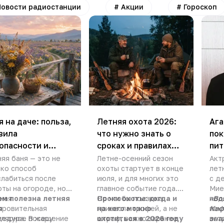
Новости радиостанции
#
Акции
#
Гороскоп
я на даче: польза,
Летняя охота 2026:
Ага
вила
что нужно знать о
пок
опасности и
сроках и правилах
пит
шие травы для
перед поездкой
воз
яя баня — это не
Летне-осенний сезон
Акт
ько
способ
охоты стартует в конце
лет
ения
слабиться
после
июля, и для многих это
с д
ты на огороде, но и
главное событие года.
Мие
ная
Чем полезна летняя
Но чтобы поездка
Сроки охоты: когда и
под
«Во
оровительная
я
принесла трофей, а не
на кого можно
пок
Кеф
цедура. В жару
улярное посещение
штраф, важно заранее
охотиться в 2026 году
вст
знал