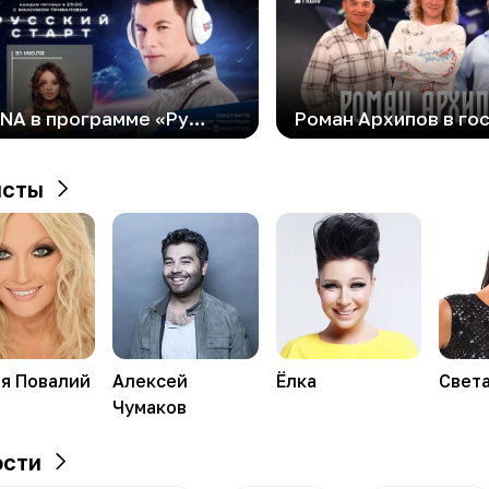
LINNA в программе «Русский Старт»
исты
ия
Повалий
Алексей
Ёлка
Свет
Чумаков
ости