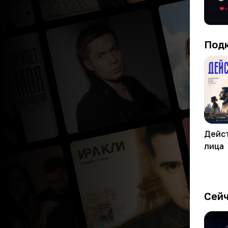
-
Под
Дейс
лица
Сейч