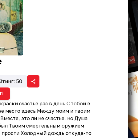
е
йтинг:
50
ИП
краски счастье раз в день С тобой в
сне место здесь Между моим и твоим
месте, это ли не счастье, но Душа
 был Твоим смертельным оружием
и, прости Холодный дождь откуда-то