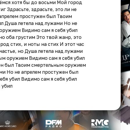
ёмся хотя бы до восьми Мой город
иг Здрасьте, здрасьте, это ли не
 апрелем простужен был Твоим
л Душа летела над лужами Но не
оружием Видимо сам я себя убил
о оба грустим Это твой жанр, это
од стих, и ноты на стих И этот час
счастье, но Душа летела над лужами
ым оружием Видимо сам я себя убил
жен был Твоим смертельным оружием
ами Но не апрелем простужен был
бя убил Видимо сам я себя убил
 убил