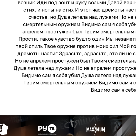
возник Иди под зонт и руку возьми Давай верн
стих, и ноты на стих И этот час дремоты наст
счастье, но Душа летела над лужами Но не
смертельным оружием Видимо сам я себя уби
апрелем простужен был Твоим смертельным 
Прости, такое чувство будто один Мы незаметн
твой стиль Твоё оружие против моих сил Мой гор
дремоты настиг Здрасьте, здрасьте, это ли не 
Но не апрелем простужен был Твоим смертельн
Душа летела над лужами Но не апрелем просту
Видимо сам я себя убил Душа летела над луж
Твоим смертельным оружием Видимо сам я се
Видимо сам я себя