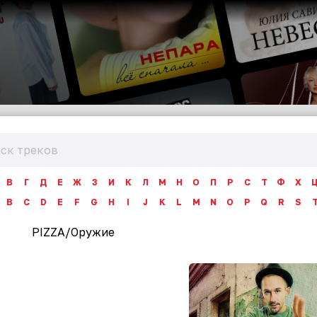
В
Г
Д
Е
Ж
З
И
К
Л
М
Н
О
П
Р
С
Т
Ф
Х
B
C
D
E
F
G
H
I
J
K
L
M
N
O
P
Q
R
S
PIZZA
/
Оружие