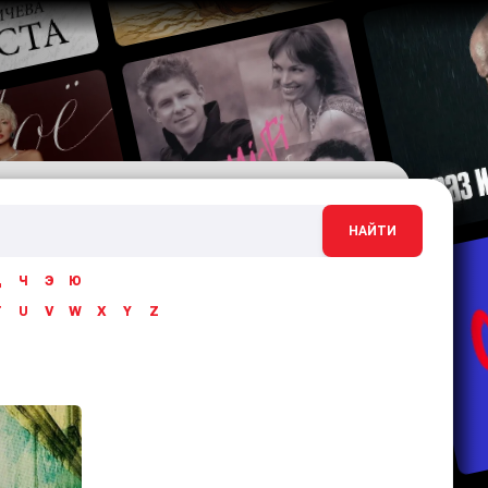
НАЙТИ
Ц
Ч
Э
Ю
T
U
V
W
X
Y
Z