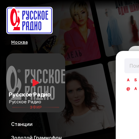
Москва
А
Б
@
A
Русское Радио
Русское Радио
ЭФИР
Станции
Золотой Граммофон