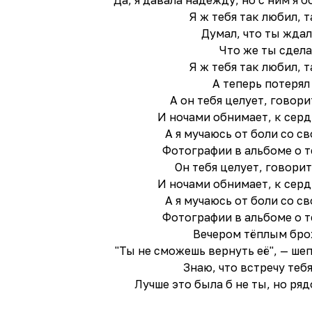
Да, я давала надежду, но с ним я 
Я ж тебя так любил, 
Думал, что ты ждал
Что же ты сдела
Я ж тебя так любил, 
А теперь потерял
А он тебя целует, говори
И ночами обнимает, к сер
А я мучаюсь от боли со с
Фотографии в альбоме о 
Он тебя целует, говорит
И ночами обнимает, к сер
А я мучаюсь от боли со с
Фотографии в альбоме о 
Вечером тёплым бро
"Ты не сможешь вернуть её", — ше
Знаю, что встречу теб
Лучше это была б не ты, но ря