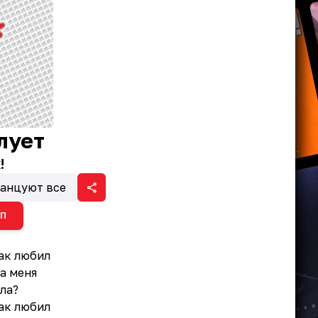
лует
!
танцуют все
ИП
так любил
а меня
ла?
так любил