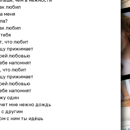
больше, чем в нежности
так любил
а меня
ла?
так любил
 тебя
т, что любит
дцу прижимает
воей любовью
тебе напомнят
, что любит
дцу прижимает
воей любовью
тебе напомнят
жу один
пчет мне нежно дождь
я с другим
дом с ним ты идёшь