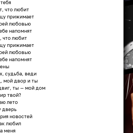
 тебя
т, что любит
дцу прижимает
воей любовью
тебе напомнят
, что любит
дцу прижимает
воей любовью
тебе напомнят
лены
, судьба, веди
, мой двор и ты
двиг, ты — мой дом
ир твой?
аю лето
у дверь
ория новостей
так любил
а меня