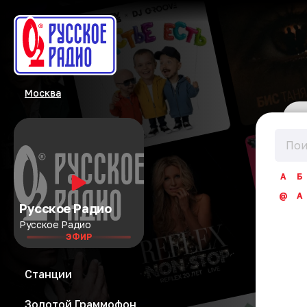
Москва
А
Б
@
A
Русское Радио
Русское Радио
ЭФИР
Станции
Золотой Граммофон