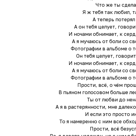
Что же ты сдела
Я ж тебя так любил, 
А теперь потерял
А он тебя целует, говори
И ночами обнимает, к сер
А я мучаюсь от боли со с
Фотографии в альбоме о 
Он тебя целует, говорит
И ночами обнимает, к сер
А я мучаюсь от боли со с
Фотографии в альбоме о 
Прости, всё, о чём про
В пьяном голосовом больше лес
Ты от любви до не
А я в растерянности, мне далек
И если это просто и
То я намеренно с ним все обх
Прости, всё безу