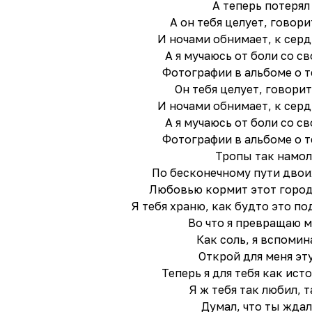
А теперь потерял
А он тебя целует, говори
И ночами обнимает, к сер
А я мучаюсь от боли со с
Фотографии в альбоме о 
Он тебя целует, говорит
И ночами обнимает, к сер
А я мучаюсь от боли со с
Фотографии в альбоме о 
Тропы так намо
По бесконечному пути двоих
Любовью кормит этот город
Я тебя храню, как будто это по
Во что я превращаю м
Как соль, я вспомин
Открой для меня эт
Теперь я для тебя как ист
Я ж тебя так любил, 
Думал, что ты ждал