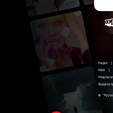
Радио
MAX
Результа
Выдача п
©
"
Русск