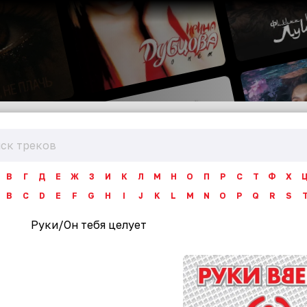
В
Г
Д
Е
Ж
З
И
К
Л
М
Н
О
П
Р
С
Т
Ф
Х
B
C
D
E
F
G
H
I
J
K
L
M
N
O
P
Q
R
S
Руки
/
Он тебя целует