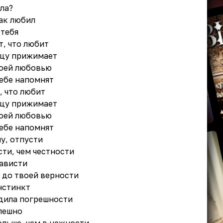
ла?
так любил
 тебя
т, что любит
дцу прижимает
воей любовью
тебе напомнят
, что любит
дцу прижимает
воей любовью
тебе напомнят
шу, отпусти
ти, чем честности
нависти
о до твоей верности
нстинкт
одила погрешности
спешно