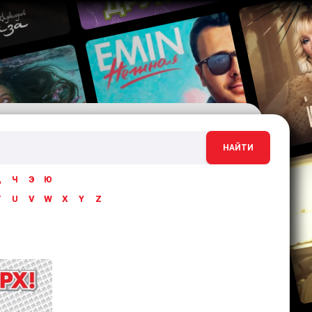
НАЙТИ
Ц
Ч
Э
Ю
T
U
V
W
X
Y
Z