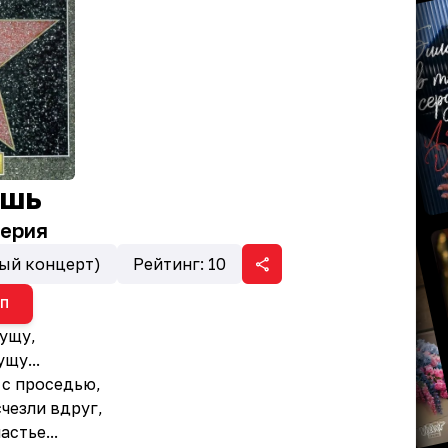
ишь
ерия
ый концерт)
Рейтинг:
10
ИП
рущу,
щу...
 с проседью,
чезли вдруг,
стье...