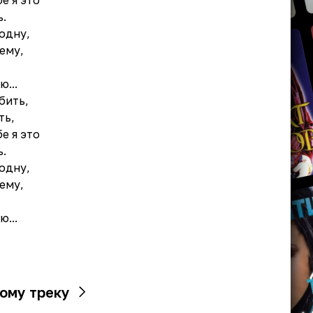
е я это
.
одну,
ему,
ю...
бить,
ть,
е я это
.
одну,
ему,
ю...
ому треку