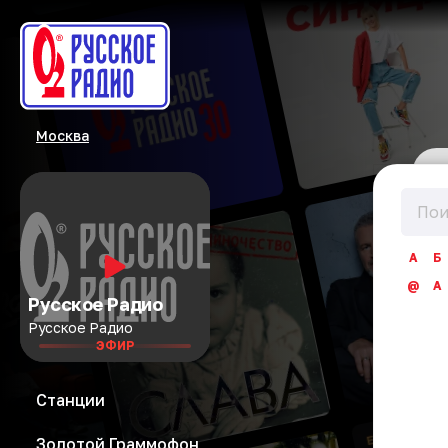
Москва
А
Б
@
A
Русское Радио
Русское Радио
ЭФИР
Станции
Золотой Граммофон