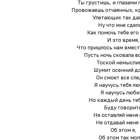
Ты грустишь, и глазами
Провожаешь отчаянных, к
Улетающих так дал
Ну что мне сдел
Как помочь тебе его
И это время,
Что пришлось нам вмест
Пусть ночь сковала в
Тоской немысли
Шумит осенний д
Он смоет все сле
Я научусь тебя лю
Я научусь люби
Но каждый день теб
Буду говорить
Не оставляй меня 
Не отдавай меня 
Об этом я,
Об этом так мол