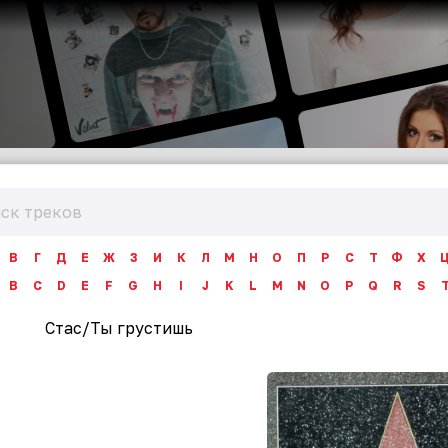
В
Г
Д
Е
Ж
З
И
К
Л
М
Н
О
П
Р
С
Т
Ф
Х
B
C
D
E
F
G
H
I
J
K
L
M
N
O
P
Q
R
S
Стас
/
Ты грустишь