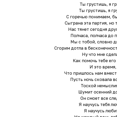
Ты грустишь, я г
Ты грустишь, я гру
С горечью понимаем, б
Сыграна эта партия, но 
Нас тянет сегодня друг 
Полчаса, полчаса до 
Мы с тобой, словно д
Сгорим дотла в бесконечност
Ну что мне сдел
Как помочь тебе его
И это время,
Что пришлось нам вмест
Пусть ночь сковала в
Тоской немысли
Шумит осенний д
Он смоет все сле
Я научусь тебя лю
Я научусь люби