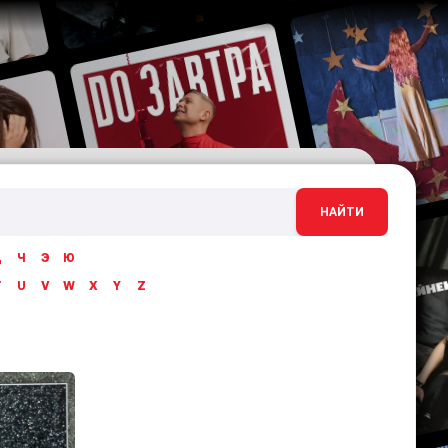
НАЙТИ
Ц
Ч
Э
Ю
T
U
V
W
X
Y
Z