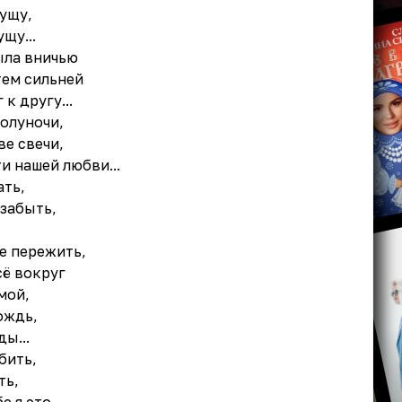
рущу,
щу...
ыла вничью
тем сильней
к другу...
полуночи,
ве свечи,
и нашей любви...
ать,
 забыть,
е пережить,
сё вокруг
мой,
ождь,
ды...
бить,
ть,