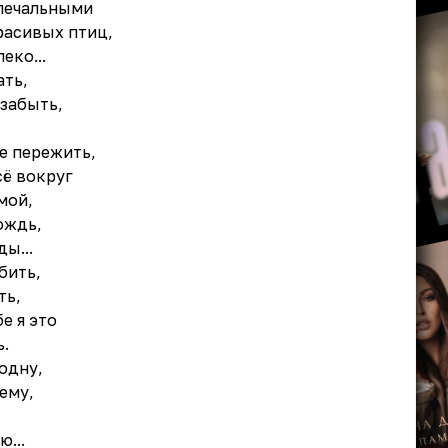
 печальными
расивых птиц,
еко...
ать,
 забыть,
е пережить,
сё вокруг
мой,
ождь,
ды...
бить,
ть,
е я это
.
одну,
ему,
ю...