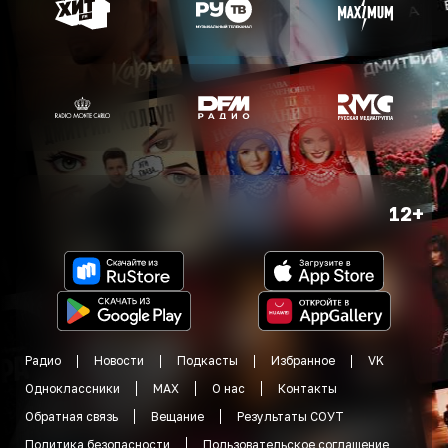
12+
Радио
Новости
Подкасты
Избранное
VK
Одноклассники
MAX
О нас
Контакты
Обратная связь
Вещание
Результаты СОУТ
Политика безопасности
Пользовательское соглашение