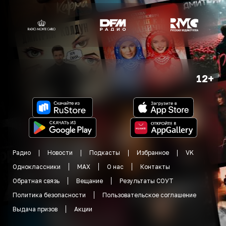
12+
Радио
Новости
Подкасты
Избранное
VK
Одноклассники
MAX
О нас
Контакты
Обратная связь
Вещание
Результаты СОУТ
Политика безопасности
Пользовательское соглашение
Выдача призов
Акции